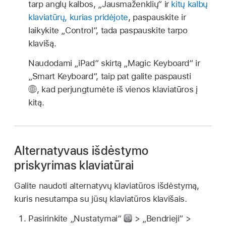
tarp anglų kalbos, „Jausmaženklių“ ir
kitų kalbų
klaviatūrų, kurias pridėjote
, paspauskite ir
laikykite „Control“, tada paspauskite tarpo
klavišą.
Naudodami „iPad“ skirtą „Magic Keyboard“ ir
„Smart Keyboard“, taip pat galite paspausti
,
kad perjungtumėte iš vienos klaviatūros į
kitą.
Alternatyvaus išdėstymo
priskyrimas klaviatūrai
Galite naudoti alternatyvų klaviatūros išdėstymą,
kuris nesutampa su jūsų klaviatūros klavišais.
Pasirinkite „Nustatymai“
> „Bendrieji“ >