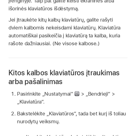
įrenginyje. Taip pat galite keisti ekraninės arba
išorinės klaviatūros išdėstymą.
Jei įtraukėte kitų kalbų klaviatūrų, galite rašyti
dviem kalbomis nekeisdami klaviatūrų. Klaviatūra
automatiškai pasikeičia į klaviatūrą ta kalba, kuria
rašote dažniausiai. (Ne visose kalbose.)
Kitos kalbos klaviatūros įtraukimas
arba pašalinimas
Pasirinkite „Nustatymai“
> „Bendrieji“ >
„Klaviatūra“.
Bakstelėkite „Klaviatūros“, tada bet kurį iš toliau
nurodytų veiksmų.