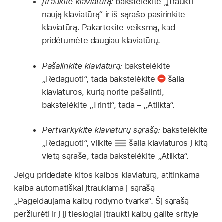
Įtraukite klaviatūrą:
bakstelėkite „Įtraukti
naują klaviatūrą“ ir iš sąrašo pasirinkite
klaviatūrą. Pakartokite veiksmą, kad
pridėtumėte daugiau klaviatūrų.
Pašalinkite klaviatūrą:
bakstelėkite
„Redaguoti“, tada bakstelėkite
šalia
klaviatūros, kurią norite pašalinti,
bakstelėkite „Trinti“, tada – „Atlikta“.
Pertvarkykite klaviatūrų sąrašą:
bakstelėkite
„Redaguoti“, vilkite
šalia klaviatūros į kitą
vietą sąraše, tada bakstelėkite „Atlikta“.
Jeigu pridedate kitos kalbos klaviatūrą, atitinkama
kalba automatiškai įtraukiama į sąrašą
„Pageidaujama kalbų rodymo tvarka“. Šį sąrašą
peržiūrėti ir į jį tiesiogiai įtraukti kalbų galite srityje