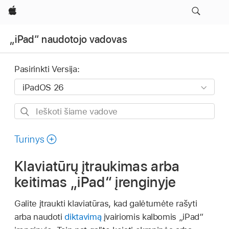
Apple
„iPad“ naudotojo vadovas
Pasirinkti Versija:
Ieškoti
šiame
vadove
Turinys
Klaviatūrų įtraukimas arba
keitimas „iPad“ įrenginyje
Galite įtraukti klaviatūras, kad galėtumėte rašyti
arba naudoti
diktavimą
įvairiomis kalbomis „iPad“