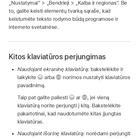
„Nustatymai“ > „Bendrieji > „Kalba ir regionas“. Be
to, galite keisti elementų tvarką sąraše, kad
keistumėte teksto rodymo būdą programose ir
interneto svetainėse.
Kitos klaviatūros perjungimas
Naudojant ekraninę klaviatūrą:
bakstelėkite ir
laikykite
arba
norimos nustatyti klaviatūros
pavadinimą.
Taip pat galite paliesti
ar
,
jei vieną
klaviatūrą norite perjungti į kitą. Bakstelėkite
pakartotinai, kad naudotumėte kitas įjungtas
klaviatūras.
Naudojant išorinę klaviatūrą:
norėdami perjungti