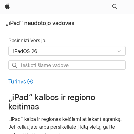
Apple
„iPad“ naudotojo vadovas
Pasirinkti Versija:
Ieškoti
šiame
vadove
Turinys
„iPad“ kalbos ir regiono
keitimas
„iPad“ kalba ir regionas keičiami atliekant sąranką.
Jei keliaujate arba persikeliate į kitą vietą, galite