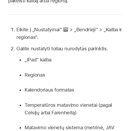
pakeisti kalbą arba regioną.
Eikite į „Nustatymai“
> „Bendrieji“ > „Kalba ir
regionas“.
Galite nustatyti toliau nurodytas parinktis.
„iPad“ kalba
Regionas
Kalendoriaus formatas
Temperatūros matavimo vienetai (pagal
Celsijų arba Farenheitą)
Matavimo vienetų sistema (metrinė, JAV