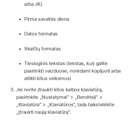
arba JK)
Pirma savaitės diena
Datos formatas
Skaičių formatas
Tiesioginis tekstas (tekstas, kurį galite
pasirinkti vaizduose, norėdami kopijuoti arba
atlikti kitus veiksmus)
Jei norite įtraukti kitos kalbos klaviatūrą,
pasirinkite „Nustatymai“ > „Bendrieji“ >
„Klaviatūra“ > „Klaviatūros“, tada bakstelėkite
„Įtraukti naują klaviatūrą“.