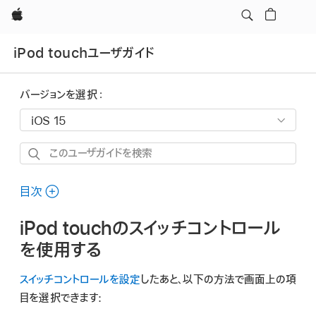
Apple
iPod touchユーザガイド
バージョンを選択：
こ
の
ユ
目次
ー
iPod touchのスイッチコントロール
ザ
ガ
を使用する
イ
スイッチコントロールを設定
したあと、以下の方法で画面上の項
ド
目を選択できます:
を