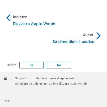
Indietro
Riavviare Apple Watch
Avanti
Se dimentichi il codice
Utile?
Sì
No
Apple
Footer

Supporto
Manuale utente di Apple Watch
Apple
Annullare un abbinamento e inizializzare Apple Watch
Italia