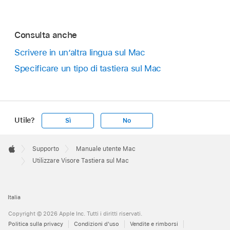
Consulta anche
Scrivere in un’altra lingua sul Mac
Specificare un tipo di tastiera sul Mac
Utile?
Sì
No
Apple
Footer

Supporto
Manuale utente Mac
Apple
Utilizzare Visore Tastiera sul Mac
Italia
Copyright © 2026 Apple Inc. Tutti i diritti riservati.
Politica sulla privacy
Condizioni d'uso
Vendite e rimborsi