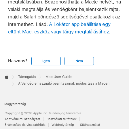
megtalálásában. Beazonosíthatja a Macje helyét, ha
valaki megtalálja és vendégként bejelentkezik rajta,
majd a Safari böngésző segítségével csatlakozik az
internethez. Lásd:
A Lokátor app beállítása egy
eltűnt Mac, eszköz vagy tárgy megtalálásához
.
Hasznos?
Igen
Nem
Apple
Footer

Támogatás
Mac User Guide
Apple
A Vendégfelhasználó beállításainak módosítása a Macen
Magyarország
Copyright © 2026 Apple Inc. Minden jog fenntartva.
Adatvédelmi szabályzat
Használati feltételek
Értékesítés és visszatérítés
Webhelytérkép
Sütihasználat