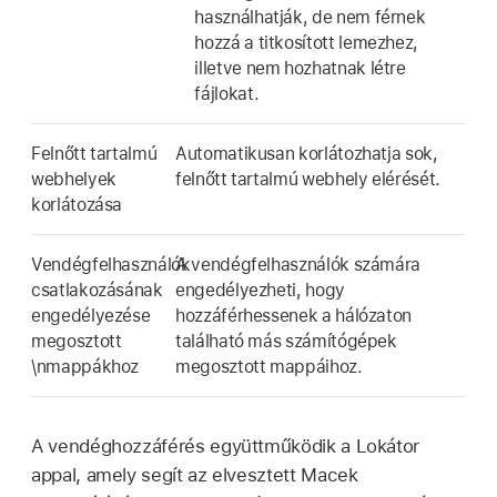
használhatják, de nem férnek
hozzá a titkosított lemezhez,
illetve nem hozhatnak létre
fájlokat.
Felnőtt tartalmú
Automatikusan korlátozhatja sok,
webhelyek
felnőtt tartalmú webhely elérését.
korlátozása
Vendégfelhasználók
A vendégfelhasználók számára
csatlakozásának
engedélyezheti, hogy
engedélyezése
hozzáférhessenek a hálózaton
megosztott
található más számítógépek
\nmappákhoz
megosztott mappáihoz.
A vendéghozzáférés együttműködik a Lokátor
appal, amely segít az elvesztett Macek