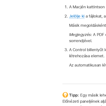
A Macjén kattintson
Jelölje ki
a fájlokat,
Másik megoldásként ki
Megjegyzés:
A PDF 
sorrendjével.
A Control billentyűt
létrehozása elemet.
Az automatikusan létr
Tipp:
Egy másik lehe
Előnézeti paneljének al