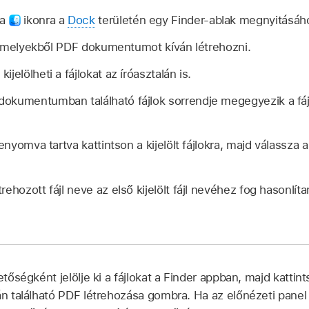
 a
ikonra a
Dock
területén egy Finder-ablak megnyitásáh
 amelyekből PDF dokumentumot kíván létrehozni.
jelölheti a fájlokat az íróasztalán is.
dokumentumban található fájlok sorrendje megegyezik a fáj
 lenyomva tartva kattintson a kijelölt fájlokra, majd válass
ehozott fájl neve az első kijelölt fájl nevéhez fog hasonlítan
tőségként jelölje ki a fájlokat a Finder appban, majd kattin
ján található PDF létrehozása gombra. Ha az előnézeti panel