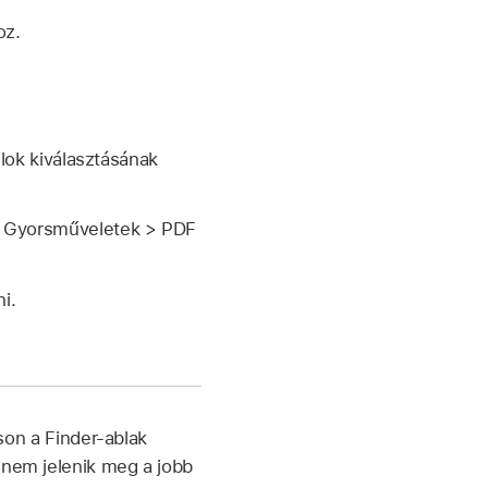
oz.
lok kiválasztásának
za a Gyorsműveletek > PDF
i.
tson a Finder-ablak
 nem jelenik meg a jobb