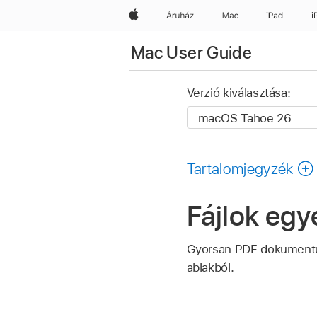
Apple
Áruház
Mac
iPad
i
Mac User Guide
Verzió kiválasztása:
Tartalomjegyzék
Fájlok eg
Gyorsan PDF dokumentumm
ablakból.