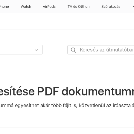
Phone
Watch
AirPods
TV és Otthon
Szórakozás
Keresés
az
útmutatóban
yesítése PDF dokumentu
á egyesíthet akár több fájlt is, közvetlenül az íróasztalá