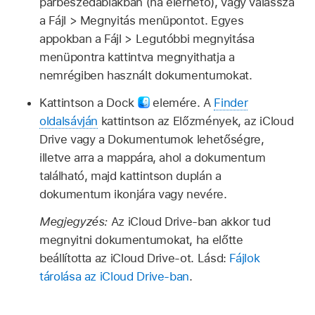
párbeszédablakban (ha elérhető), vagy válassza
a Fájl > Megnyitás menüpontot. Egyes
appokban a Fájl > Legutóbbi megnyitása
menüpontra kattintva megnyithatja a
nemrégiben használt dokumentumokat.
Kattintson a Dock
elemére. A
Finder
oldalsávján
kattintson az Előzmények, az iCloud
Drive vagy a Dokumentumok lehetőségre,
illetve arra a mappára, ahol a dokumentum
található, majd kattintson duplán a
dokumentum ikonjára vagy nevére.
Megjegyzés:
Az iCloud Drive-ban akkor tud
megnyitni dokumentumokat, ha előtte
beállította az iCloud Drive-ot. Lásd:
Fájlok
tárolása az iCloud Drive-ban
.