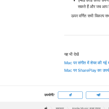
एम्बेड कोड कॉपी करना
सकते हैं और जब आप ल
ऊपर वर्णित सभी विकल्प सभ
यह भी देखें
Mac पर संगीत में शेयर की गई मी
Mac पर SharePlay का उपयोग कर
उपयोगी?
हाँ
नहीं
Apple
Footer

सहायता
Apple Music यूज़र गाइड