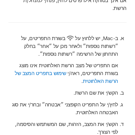
אם אינך בטוח/ה אילו פרטים להזין, פנה/י למנהל/ת
הרשת.
ב‑Mac, יש ללחוץ על
בשורת התפריטים, על
״רשתות נוספות״ ולאחר מכן על ״אחר״ בחלק
התחתון של הרשימה ״רשתות נוספות״.
אם התפריט של מצב הרשת האלחוטית אינו מוצג
בשורת התפריטים, ראה/י
שימוש בתפריט המצב של
הרשת האלחוטית
.
‏הקש/י את שם הרשת.
לחץ/י על התפריט הקופצני ״אבטחה״ ובחר/י את סוג
האבטחה האלחוטית.
הקש/י את המצב, הזהות, שם המשתמש והסיסמה,
לפי הצורך.