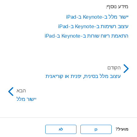
מידע נוסף:
יישור מלל ב‑Keynote ב‑iPad
עיצוב רשימות ב‑Keynote ב‑iPad
התאמת ריווח שורות ב‑Keynote ב‑iPad
הקודם
עיצוב מלל בסינית, יפנית או קוריאנית
הבא
יישור מלל
מועיל?
כן
לא