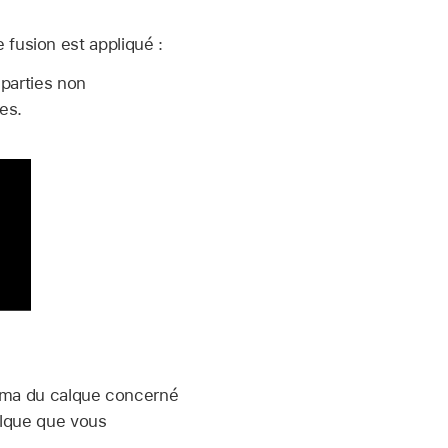
 fusion est appliqué :
 parties non
es.
luma du calque concerné
calque que vous