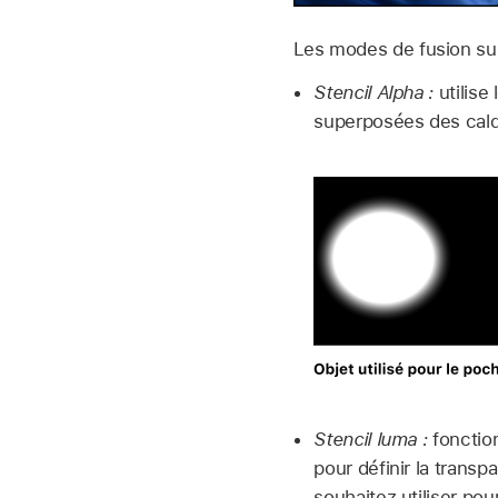
Les modes de fusion sui
Stencil Alpha :
utilise
superposées des calqu
Stencil luma :
fonction
pour définir la trans
souhaitez utiliser po