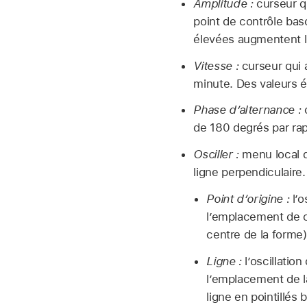
Amplitude :
curseur qu
point de contrôle basc
élevées augmentent l’
Vitesse :
curseur qui a
minute. Des valeurs é
Phase d’alternance :
c
de 180 degrés par rap
Osciller :
menu local qu
ligne perpendiculaire
Point d’origine :
l’o
l’emplacement de ce
centre de la forme)
Ligne :
l’oscillatio
l’emplacement de la
ligne en pointillés