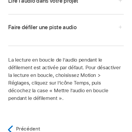
Lire l’audio dans votre projet
Dans Motion, cliquez sur le bouton Lecture
dans la barre d’outils de synchronisation au-
Faire défiler une piste audio
dessus de la timeline.
Toutes les pistes audio du projet sont activées
et reproduites pendant la lecture.
La lecture en boucle de l’audio pendant le
Dans la timeline, la mini-timeline ou la timeline
défilement est activée par défaut. Pour désactiver
audio de Motion, faites glisser la tête de lecture
la lecture en boucle, choisissez
Motion >
tout en maintenant la touche Option enfoncée.
Réglages, cliquez sur l’icône Temps, puis
décochez la case « Mettre l’audio en boucle
Si vous interrompez le glissement tout en
pendant le défilement ».
maintenant le bouton de la souris et la touche
Option enfoncés, les cinq images adjacentes à
celle active sont lues en boucle.
Précédent