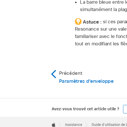
La barre bleue entre 
simultanément la plage
Astuce :
si ces para
Resonance sur une valeu
familiariser avec le fo
tout en modifiant les fl
Précédent
Paramètres d’enveloppe
Avez-vous trouvé cet article utile ?
Apple
Footer

Assistance
Guide d’utilisation de