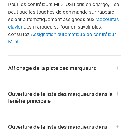
Pour les contrôleurs MIDI USB pris en charge, il se
peut que les touches de commande sur l’appareil
soient automatiquement assignées aux
raccourcis
clavier
des marqueurs. Pour en savoir plus,
consultez
Assignation automatique de contrôleur
MIDI
.
Affichage de la piste des marqueurs
Ouverture de la liste des marqueurs dans la
Choisissez Piste > Pistes globales > Afficher
fenêtre principale
les pistes globales (ou appuyez sur G).
Dans Logic Pro, cliquez sur le bouton
Cliquez sur le bouton « Pistes globales »
« Éditeurs de listes »
dans la barre des
au-dessus des en-têtes de piste.
Ouverture de la liste des marqueurs dans
commandes, puis cliquez sur le bouton