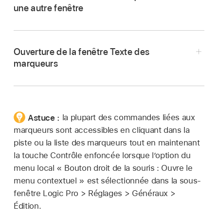
une autre fenêtre
Marqueur.
Dans la présentation « Piste globale unique »,
appuyez sur la touche apostrophe pour
n’afficher que la piste des marqueurs.
Ouverture de la fenêtre Texte des
Choisissez Naviguer > « Ouvrir la liste des
marqueurs
marqueurs ».
Faites glisser le bouton Marqueur hors de la
fenêtre principale.
Choisissez Naviguer > « Ouvrir le texte des
Astuce :
la plupart des commandes liées aux
marqueurs ».
marqueurs sont accessibles en cliquant dans la
piste ou la liste des marqueurs tout en maintenant
Maintenez la touche Option enfoncée et
la touche Contrôle enfoncée lorsque l’option du
double-cliquez sur un marqueur de la piste des
menu local « Bouton droit de la souris : Ouvre le
marqueurs à l’aide de l’
outil
Pointeur.
menu contextuel » est sélectionnée dans la sous-
fenêtre Logic Pro > Réglages > Généraux >
Édition.