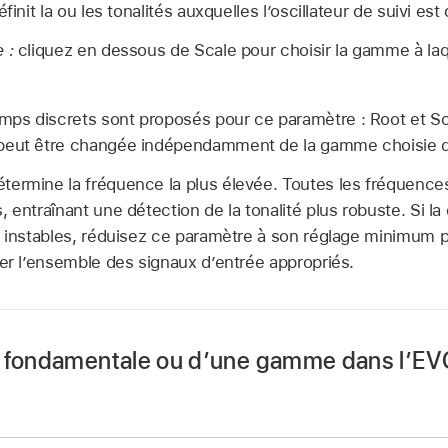
finit la ou les tonalités auxquelles l’oscillateur de suivi est 
 :
cliquez en dessous de Scale pour choisir la gamme à laque
ps discrets sont proposés pour ce paramètre : Root et Sc
peut être changée indépendamment de la gamme choisie d
termine la fréquence la plus élevée. Toutes les fréquence
 entraînant une détection de la tonalité plus robuste. Si la 
s instables, réduisez ce paramètre à son réglage minimum 
ter l’ensemble des signaux d’entrée appropriés.
e fondamentale ou d’une gamme dans l’E
uez sur le champ de valeur vert situé sous l’étiquette Scale