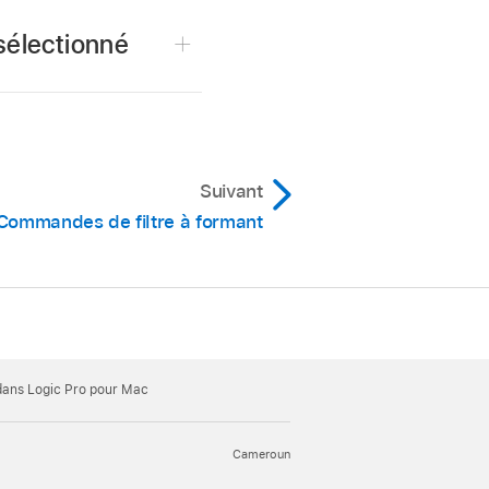
sélectionné
lité.
ilisées du petit clavier
Suivant
Commandes de filtre à formant
sélectionnées de sorte
z une nouvelle gamme ou
 revenir à la gamme
dans Logic Pro pour Mac
Cameroun