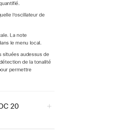
quantifié.
lle l’oscillateur de
ale. La note
ans le menu local.
s situées au­dessus de
détection de la tonalité
pour permettre
VOC 20
 pour ouvrir le menu