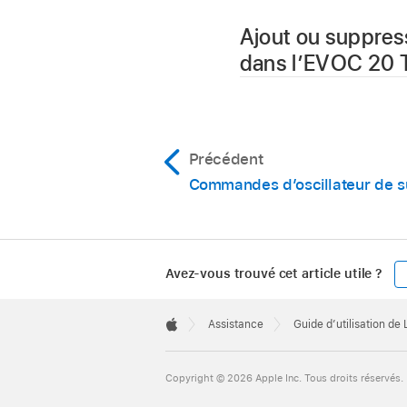
local.
Ajout ou suppres
Choisissez la gamme 
dans l’EVOC 20 T
Remarque :
Pour ajouter des not
pour les mettre en su
Précédent
Commandes d’oscillateur de su
Pour supprimer des 
qu’elles n’apparaisse
Astuce :
votre d
Avez-vous trouvé cet article utile ?
un nouvel accord, m
définie précédemmen
Apple
Footer

Assistance
Guide d’utilisation de
Apple
Copyright © 2026 Apple Inc. Tous droits réservés.