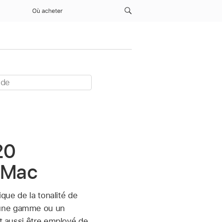
Où acheter
20
r Mac
ique de la tonalité de
i à une gamme ou un
ut aussi être employé de