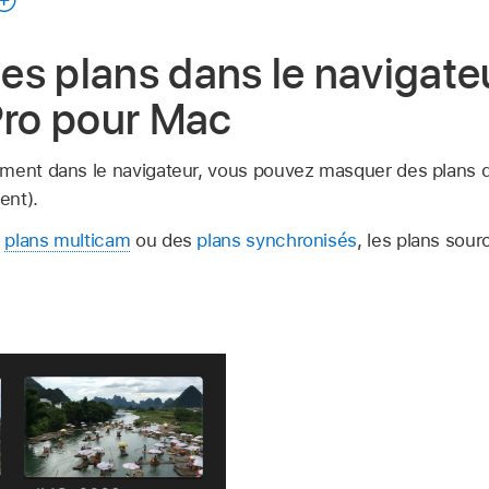
guide
s plans dans le navigate
Pro pour Mac
ment dans le navigateur, vous pouvez masquer des plans de
ent).
s
plans multicam
ou des
plans synchronisés
, les plans sou