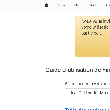
Apple
Store
Mac
iPad
iPh
Nous vous invi
votre utilisati
participer.
Guide d’utilisation de Fi
Sélectionner la version :
Table des matières