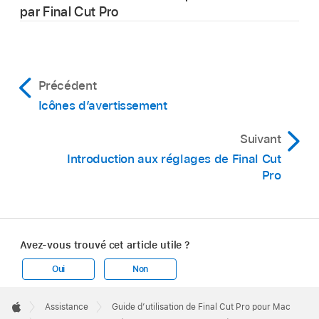
par Final Cut Pro
Suivez les instructions dans
Importer à partir de
Dans le Finder, réattribuez au fichier le nom
caméras numériques
.
qu’il possédait à l’origine dans le
navigateur
de
Final Cut Pro.
Précédent
Icônes d’avertissement
Quittez puis rouvrez Final Cut Pro.
Suivant
Le fichier est alors reconnecté au plan à
l’ouverture de Final Cut Pro.
Introduction aux réglages de Final Cut
Pro
Suivez les instructions de la section
Avez-vous trouvé cet article utile ?
Réimportation d’un plan
.
Oui
Non
Apple
Remarque :
Footer

Assistance
Guide d’utilisation de Final Cut Pro pour Mac
Apple