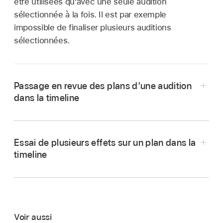
être utilisées qu’avec une seule audition
sélectionnée à la fois. Il est par exemple
impossible de finaliser plusieurs auditions
sélectionnées.
Passage en revue des plans d’une audition
dans la timeline
Dans la timeline de Final Cut Pro,
sélectionnez
l’audition contenant les plans que vous voulez
Essai de plusieurs effets sur un plan dans la
passer en revue, puis ouvrez-la en choisissant
timeline
Plan > Audition > Ouvrir (ou en appuyant sur la
touche Y).
Voir aussi