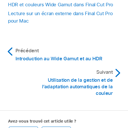
dessus pour l’ouvrir dans la
timeline
).
Contrôle + Commande + J).
HDR et couleurs Wide Gamut dans Final Cut Pro
Procédez de l’une des manières suivantes :
Lecture sur un écran externe dans Final Cut Pro
Cliquez sur le bouton Inspecteur à droite
pour Mac
sur la barre d’outils.
Choisissez Fenêtre > Propriétés du projet
(ou appuyez sur Commande + J).
Cliquez sur le bouton Inspecteur à droite
Précédent
sur la barre d’outils.
Introduction au Wide Gamut et au HDR
Cliquez sur Modifier en haut de l’inspecteur
Suivant
des propriétés de bibliothèque.
Utilisation de la gestion et de
l’adaptation automatiques de la
couleur
Dans l’inspecteur des propriétés du projet,
cliquez sur le bouton Modifier dans le coin
supérieur droit.
Avez-vous trouvé cet article utile ?