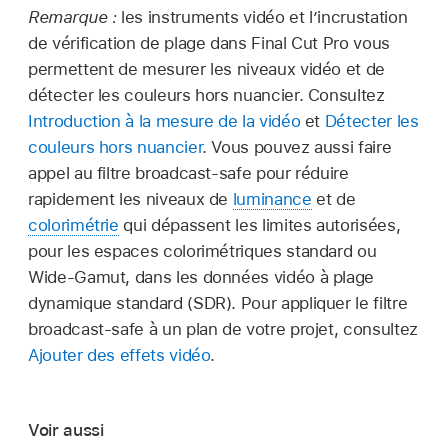
Remarque :
les instruments vidéo et l’incrustation
Important :
de vérification de plage dans Final Cut Pro vous
permettent de mesurer les niveaux vidéo et de
détecter les couleurs hors nuancier. Consultez
Introduction à la mesure de la vidéo
et
Détecter les
couleurs hors nuancier
. Vous pouvez aussi faire
appel au filtre broadcast-safe pour réduire
rapidement les niveaux de
luminance
et de
colorimétrie
qui dépassent les limites autorisées,
Dans la
barre latérale Bibliothèques
de
pour les espaces colorimétriques standard ou
Final Cut Pro, sélectionnez la bibliothèque.
Wide-Gamut, dans les données vidéo à plage
Pour ouvrir l’inspecteur des propriétés de
dynamique standard (SDR). Pour appliquer le filtre
bibliothèque, procédez de l’une des manières
broadcast-safe à un plan de votre projet, consultez
Dans la
barre latérale Bibliothèques
de
suivantes :
Ajouter des effets vidéo
.
Final Cut Pro, sélectionnez l’
événement
contenant le projet à modifier, puis
Choisissez Fichier > Propriétés de la
sélectionnez ce dernier (ou double-cliquez
Voir aussi
bibliothèque (ou appuyez sur