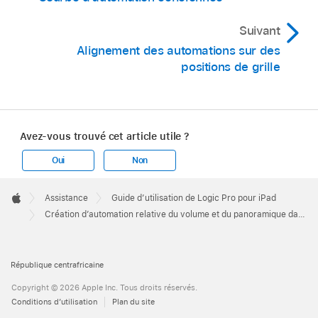
Suivant
Alignement des automations sur des
positions de grille
Avez-vous trouvé cet article utile ?
Oui
Non
Apple
Footer

Assistance
Guide d’utilisation de Logic Pro pour iPad
Apple
Création d’automation relative du volume et du panoramique dans Logic Pro pour iPad
République centrafricaine
Copyright © 2026 Apple Inc. Tous droits réservés.
Conditions d’utilisation
Plan du site