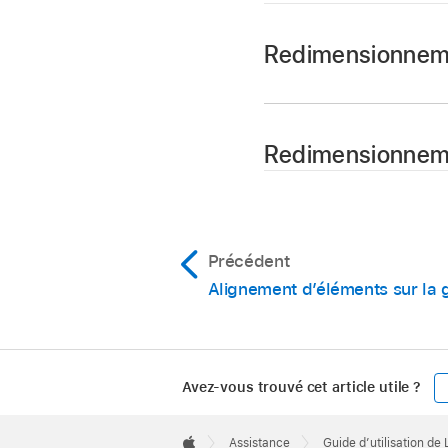
Redimensionnemen
Pincez verticalement
Redimensionnemen
Pincez horizontaleme
Précédent
Alignement d’éléments sur la g
Avez-vous trouvé cet article utile ?
Apple
Footer

Assistance
Guide d’utilisation de