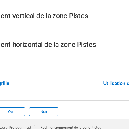
t vertical de la zone Pistes
 pour faire un zoom avant ou arrière.
t horizontal de la zone Pistes
nt pour faire un zoom avant ou arrière.
rille
Utilisation
Oui
Non
 Logic Pro pour iPad
Redimensionnement de la zone Pistes