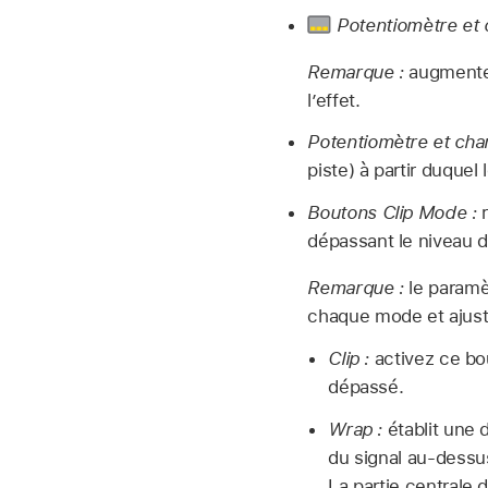
Potentiomètre et 
Remarque :
augmenter
l’effet.
Potentiomètre et cham
piste) à partir duque
Boutons Clip Mode :
r
dépassant le niveau du
Remarque :
le paramè
chaque mode et ajust
Clip :
activez ce bo
dépassé.
Wrap :
établit une 
du signal au-dessus
La partie centrale 