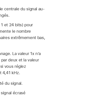
tie centrale du signal au-
angés.
 1 et 24 bits) pour
gmente le nombre
inaires extrêmement bas,
nnage. La valeur 1x n’a
 par deux et la valeur
 si vous réglez
t 4,41 kHz.
té du signal.
 signal écrasé