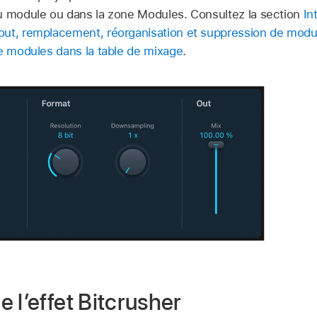
u module ou dans la zone Modules. Consultez la section
In
out, remplacement, réorganisation et suppression de modu
de modules dans la table de mixage
.
 l’effet Bitcrusher