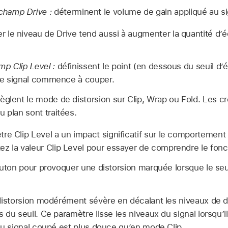
champ Drive :
déterminent le volume de gain appliqué au si
 le niveau de Drive tend aussi à augmenter la quantité d’éc
p Clip Level :
définissent le point (en dessous du seuil d’
l le signal commence à couper.
èglent le mode de distorsion sur Clip, Wrap ou Fold. Les cr
 plan sont traitées.
tre Clip Level a un impact significatif sur le comportement
ez la valeur Clip Level pour essayer de comprendre le fon
uton pour provoquer une distorsion marquée lorsque le seui
distorsion modérément sévère en décalant les niveaux de dé
 du seuil. Ce paramètre lisse les niveaux du signal lorsqu’il
du signal coupé est plus douce qu’en mode Clip.