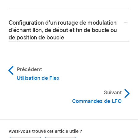
Configuration d’un routage de modulation
d’échantillon, de début et fin de boucle ou
de position de boucle
Précédent
Utilisation de Flex
Suivant
Sélectionnez une cible de modulation dans le
Commandes de LFO
menu local Target.
Sélectionnez une source de modulation dans le
menu local Source.
Avez-vous trouvé cet article utile ?