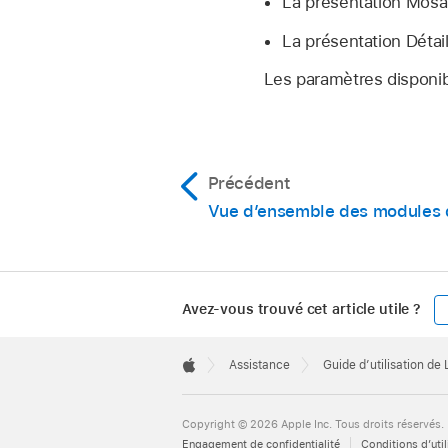
La présentation Mosa
La présentation Détai
Les paramètres disponib
Précédent
Vue d’ensemble des modules d
Avez-vous trouvé cet article utile ?
Apple
Footer

Assistance
Guide d’utilisation de
Apple
Copyright © 2026 Apple Inc. Tous droits réservés.
Engagement de confidentialité
Conditions d’util