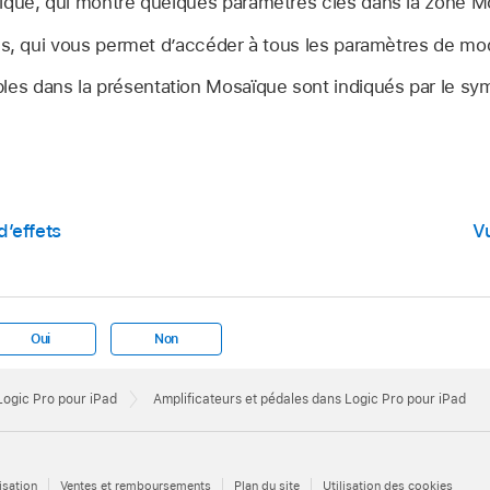
ïque, qui montre quelques paramètres clés dans la zone M
ls, qui vous permet d’accéder à tous les paramètres de mo
les dans la présentation Mosaïque sont indiqués par le s
’effets
V
Oui
Non
 Logic Pro pour iPad
Amplificateurs et pédales dans Logic Pro pour iPad
isation
Ventes et remboursements
Plan du site
Utilisation des cookies