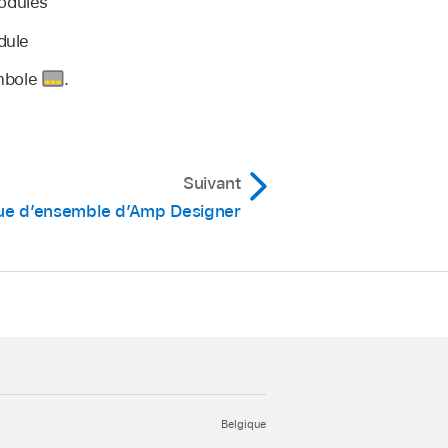
odules
dule
ymbole
.
Suivant
ue d’ensemble d’Amp Designer
Belgique