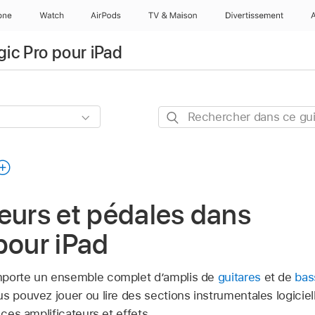
one
Watch
AirPods
TV & Maison
Divertissements
gic Pro pour iPad
Rechercher
dans
ce
guide
eurs et pédales dans
pour iPad
mporte un ensemble complet d’amplis de
guitares
et de
bas
s pouvez jouer ou lire des sections instrumentales logiciel
 ces amplificateurs et effets.