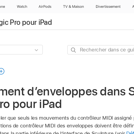
one
Watch
AirPods
TV & Maison
Divertissements
gic Pro pour iPad
Rechercher
dans
ce
guide
ement d’enveloppes dans 
ro pour iPad
peler que seuls les mouvements du contrôleur MIDI assigné
ations de contrôleur MIDI des enveloppes doivent être défin
ans la partie inférieure de l’interface de Sculpture (voir
Déf