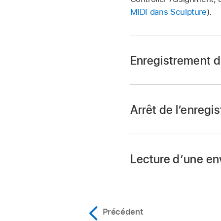
MIDI dans Sculpture
).
Enregistrement d
Dans Logic Pro, cho
Touchez le bouton R
Arrêt de l’enreg
Jouez et tenez une 
d’enveloppe 1 et/ou
Touchez le bouton R
Lecture d’une en
Relâchez toutes les
Dans Logic Pro, touc
Jouez une nouvelle n
Il est également poss
Remarque :
contrôleurs assignés
Précédent