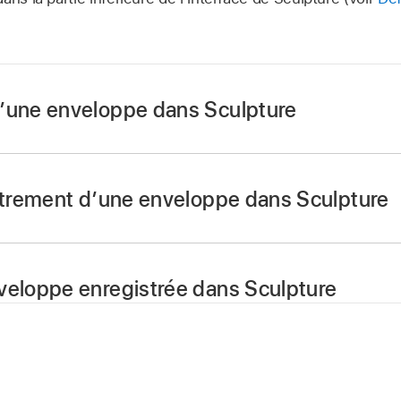
’une enveloppe dans Sculpture
isissez un mode de déclenchement d’enregistrement tel q
ecord Enable pour lancer l’enregistrement.
istrement d’une enveloppe dans Sculpture
note, puis commencez à déplacer les contrôleurs affect
 2, comme la molette de modulation.
ecord Enable pour le désactiver.
veloppe enregistrée dans Sculpture
voix
.
hez le bouton Env pour l’activer.
ote après avoir relâché toutes les
touches
.
ible d’activer les boutons Env et Ctrl. Dans ce cas, vous po
 à Ctrl Env1 ou Ctrl Env2 pour manipuler l’enveloppe en temp