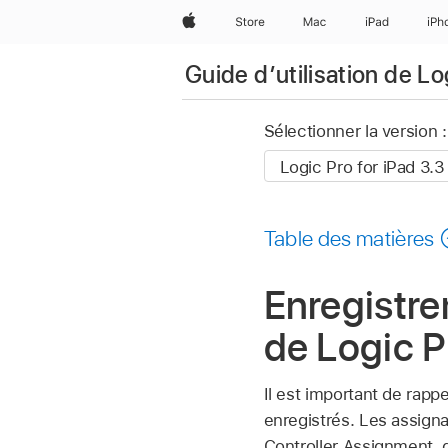
Apple
Store
Mac
iPad
iPh
Guide d’utilisation de Lo
Sélectionner la version :
Table des matières
Enregistr
de Logic P
Il est important de rap
enregistrés. Les assign
Controller Assignment, d