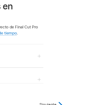
s en
ecto de Final Cut Pro
 de tiempo
.
na un clip que tenga un
echa de la línea de
siguientes operaciones:
Siguiente