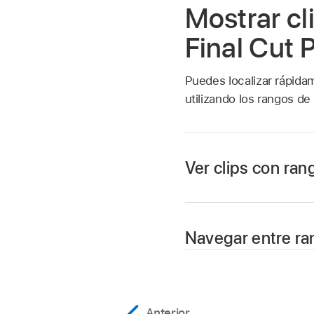
Mostrar cl
Final Cut 
Puedes localizar rápida
utilizando los rangos de
Ver clips con ra
En Final Cut Pro,
abr
Realiza una de las s
Navegar entre ra
Selecciona Visua
En la línea de tiemp
rango duplicado.
Haz clic en el bo
Para ir a los clips 
Anterior