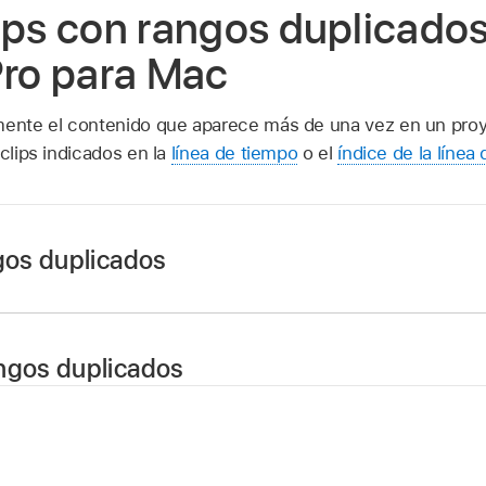
ips con rangos duplicado
Pro para Mac
mente el contenido que aparece más de una vez en un proy
 clips indicados en la
línea de tiempo
o el
índice de la línea
ngos duplicados
e un proyecto
en la línea de tiempo.
iguientes acciones:
ngos duplicados
lización > Mostrar rangos duplicados.
o o el
índice de la línea de tiempo
de Final Cut Pro, seleccio
tón “Apariencia del clip” situado en la esquina superior der
que contengan el mismo rango duplicado, realiza una de las 