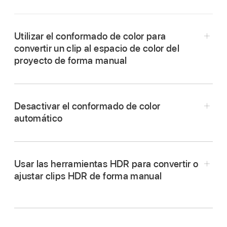
Utilizar el conformado de color para
convertir un clip al espacio de color del
proyecto de forma manual
En Final Cut Pro, selecciona uno o más clips en
la
línea de tiempo
.
Desactivar el conformado de color
Para abrir el inspector de vídeo,
automático
selecciona Ventana > Mostrar en espacio de
trabajo > Inspector (o pulsa Comando + 4) y, a
continuación, haz clic en el botón Vídeo de la
Usar las herramientas HDR para convertir o
parte inferior del inspector.
ajustar clips HDR de forma manual
En Final Cut Pro, selecciona Final Cut Pro >
Ajustes y, a continuación, haz clic en General.