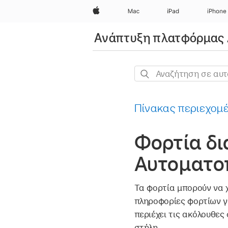
Apple
Mac
iPad
iPhone
Ανάπτυξη πλατφόρμας 
Αναζήτηση
σε
αυτόν
Πίνακας περιεχομ
τον
οδηγό
Φορτία δι
Αυτοματο
Τα φορτία μπορούν να 
πληροφορίες φορτίων γ
περιέχει τις ακόλουθες
στήλη.