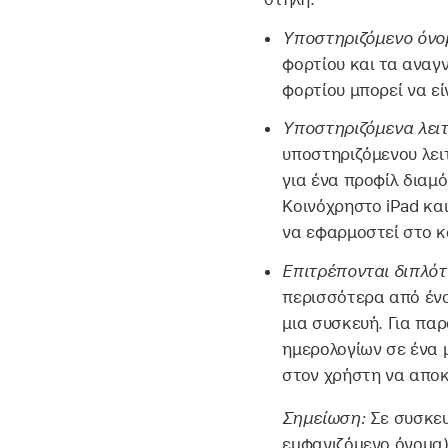
Υποστηριζόμενο όνομ
φορτίου και τα αναγ
φορτίου μπορεί να εί
Υποστηριζόμενα λειτ
υποστηριζόμενου λει
για ένα προφίλ διαμ
Κοινόχρηστο iPad
και
να εφαρμοστεί στο κα
Επιτρέπονται διπλό
περισσότερα από έν
μια συσκευή. Για πα
ημερολογίων σε ένα 
στον χρήστη να αποκ
Σημείωση:
Σε συσκευ
εμφανιζόμενο όνομα)