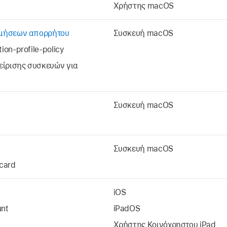
Χρήστης macOS
ιμήσεων απορρήτου
Συσκευή macOS
ion-profile-policy
χείρισης συσκευών για
Συσκευή macOS
Συσκευή macOS
card
iOS
unt
iPadOS
Χρήστης
Κοινόχρηστου iPad