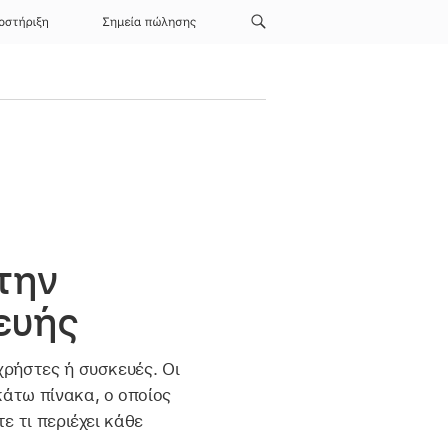
οστήριξη
Σημεία πώλησης
την
ευής
χρήστες ή συσκευές. Οι
κάτω πίνακα, ο οποίος
ε τι περιέχει κάθε