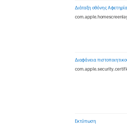
Διάταξη οθόνης Αφετηρί
com.apple.homescreenla
Διαφάνεια πιστοποιητικο
com.apple.security.certif
Εκτύπωση