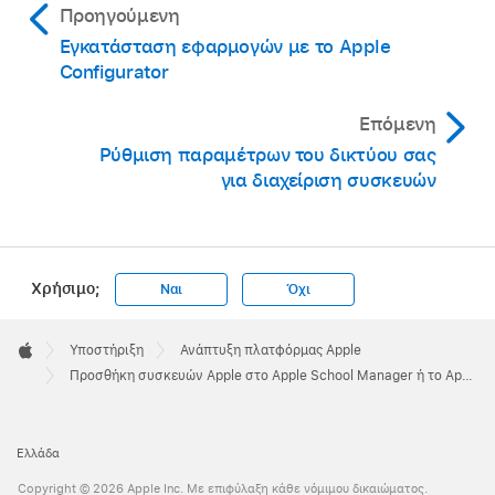
Προηγούμενη
Εγκατάσταση εφαρμογών με το Apple
Configurator
Επόμενη
Ρύθμιση παραμέτρων του δικτύου σας
για διαχείριση συσκευών
Χρήσιμο;
Ναι
Όχι
Apple
Footer

Υποστήριξη
Ανάπτυξη πλατφόρμας Apple
Apple
Προσθήκη συσκευών Apple στο Apple School Manager ή το Apple Business
Ελλάδα
Copyright © 2026 Apple Inc. Με επιφύλαξη κάθε νόμιμου δικαιώματος.