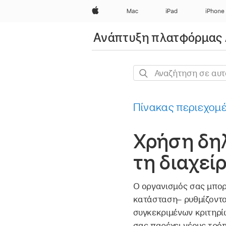
Apple
Mac
iPad
iPhone
Ανάπτυξη πλατφόρμας 
Αναζήτηση
σε
αυτόν
Πίνακας περιεχομ
τον
οδηγό
Χρήση δηλ
τη διαχεί
Ο οργανισμός σας μπορε
κατάσταση– ρυθμίζοντα
συγκεκριμένων κριτηρίω
σας παρέχει νέους τρόπ