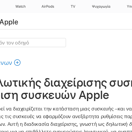
Watch
AirPods
TV
Ψυχαγωγία
Υπ
Apple
ένων
ωτικής διαχείρισης συσ
ριση συσκευών Apple
ί να διαχειρίζεται την κατάσταση μιας συσκευής –και να
ς τις συσκευές να εφαρμόζουν ανεξάρτητα ρυθμίσεις π
ν. Αυτή η διαδικασία διαχείρισης, γνωστή ως
δηλωτική δ
ους για να επιβάλλετε ενημερώσεις λογισμικού, να αναπ