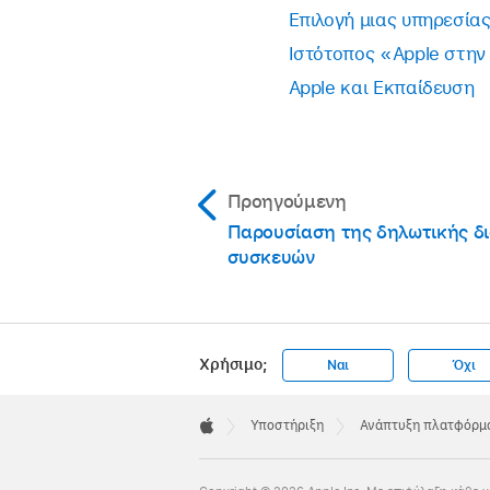
Επιλογή μιας υπηρεσία
Ιστότοπος «Apple στην
Apple και Εκπαίδευση
Προηγούμενη
Παρουσίαση της δηλωτικής δι
συσκευών
Χρήσιμο;
Ναι
Όχι
Apple
Footer

Υποστήριξη
Ανάπτυξη πλατφόρμα
Apple