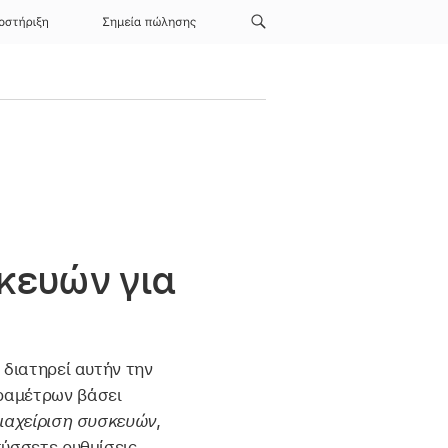
οστήριξη
Σημεία πώλησης
κευών για
 διατηρεί αυτήν την
αραμέτρων βάσει
ιαχείριση συσκευών
,
τύσσετε ρυθμίσεις