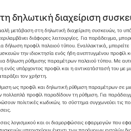
η δηλωτική διαχείριση συσκ
 ομαλή μετάβαση στη δηλωτική διαχείριση συσκευών, το υ
περιλαμβάνει διάφορες λειτουργίες. Για παράδειγμα, μπο
ια δήλωση προφίλ παλαιού τύπου. Εναλλακτικά, μπορείτε
υσκευών την ιδιοκτησία ενός ήδη ανεπτυγμένου προφίλ κ
ια δήλωση ρύθμισης παραμέτρων παλαιού τύπου. Με αυτό
η ενός υπάρχοντος προφίλ και η αντικατάστασή του με 
αταράξει τον χρήστη.
ύθμιση ως προφίλ και δηλωτική ρύθμιση παραμέτρων σε μι
αν πολλαπλά προφίλ παραδίδουν τη ρύθμιση. Για παράδειγ
ώσουν πολιτικές κωδικών, το σύστημα συγχωνεύει τις πολ
σεις.
σεις λογισμικού και οι διαμορφώσεις εφαρμογών που εφ
 συσκευών υπερισχύουν έναντι των παρόμοιων εντολών δι