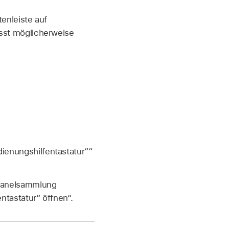
tenleiste auf
sst möglicherweise
enungshilfentastatur““
„Panelsammlung
tastatur“ öffnen“.