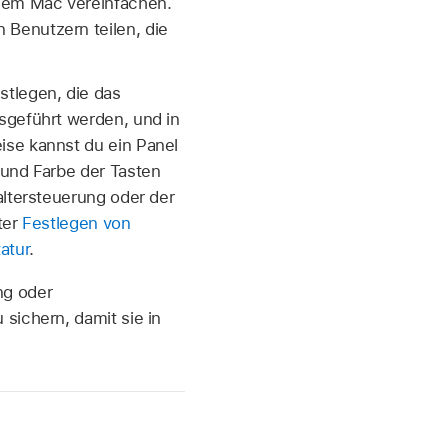
nem Mac vereinfachen.
Benutzern teilen, die
stlegen, die das
sgeführt werden, und in
ise kannst du ein Panel
 und Farbe der Tasten
altersteuerung oder der
ter
Festlegen von
atur
.
ng oder
sichern, damit sie in