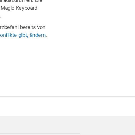
n Magic Keyboard
t
.
zbefehl bereits von
nflikte gibt, ändern
.