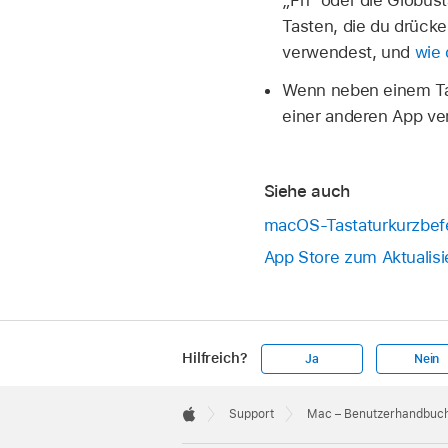
Tasten, die du drück
verwendest, und
wie 
Wenn neben einem Tas
einer anderen App v
Siehe auch
macOS-Tastaturkurzbef
App Store zum Aktualis
Hilfreich?
Ja
Nein
Apple
Footer

Support
Mac – Benutzerhandbuc
Apple