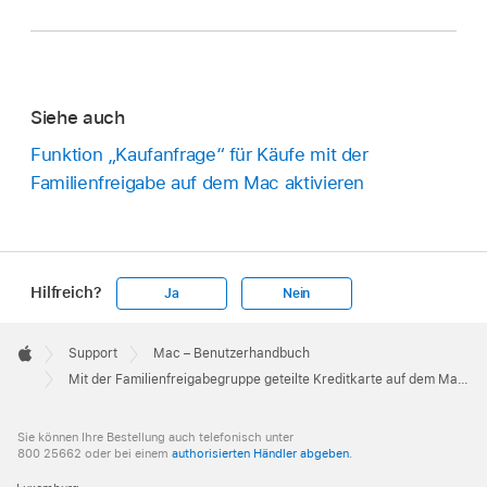
Siehe auch
Funktion „Kaufanfrage“ für Käufe mit der
Familienfreigabe auf dem Mac aktivieren
Hilfreich?
Ja
Nein
Apple
Footer

Support
Mac – Benutzerhandbuch
Apple
Mit der Familienfreigabegruppe geteilte Kreditkarte auf dem Mac ändern
Sie können Ihre Bestellung auch telefonisch unter
800 25662 oder bei einem
authorisierten Händler abgeben
.