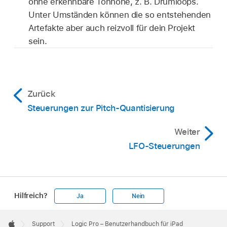
ohne erkennbare Tonhöhe, z. B. Drumloops.
Unter Umständen können die so entstehenden
Artefakte aber auch reizvoll für dein Projekt
sein.
Zurück
Steuerungen zur Pitch-Quantisierung
Weiter
LFO-Steuerungen
Hilfreich?
Ja
Nein
Apple
Footer

Support
Logic Pro – Benutzerhandbuch für iPad