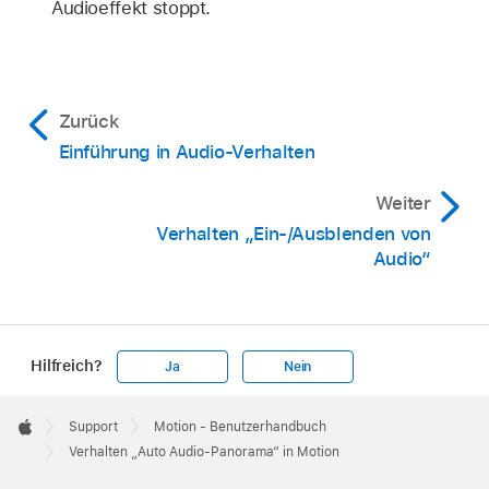
Audioeffekt stoppt.
Zurück
Einführung in Audio-Verhalten
Weiter
Verhalten „Ein-/Ausblenden von
Audio“
Hilfreich?
Ja
Nein
Apple
Footer

Support
Motion - Benutzerhandbuch
Apple
Verhalten „Auto Audio-Panorama“ in Motion