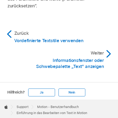
zurücksetzen“.
Zurück
Vordefinierte Textstile verwenden
Weiter
Informationsfenster oder
Schwebepalette „Text“ anzeigen
Hilfreich?
Ja
Nein
Apple
Footer

Support
Motion - Benutzerhandbuch
Apple
Einführung in das Bearbeiten von Text in Motion