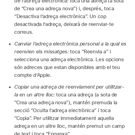
de l’adreça electrònica:
toca una adreça (a sota
de “Crea una adreça nova”) i, després, toca
“Desactiva l’adreça electrònica”. Un cop
desactivada l’adreça, deixarà de reenviar-te
correus.
Canviar l’adreça electrònica personal a la qual es
reenvien els missatges:
toca “Reenvia a” i
selecciona una adreça electrònica. Les opcions
són adreces que estan disponibles amb el teu
compte d’Apple.
Copiar una adreça de reenviament per utilitzar-
la en un altre lloc:
toca una adreça (a sota de
“Crea una adreça nova”), mantén premuda la
secció “Oculta l’adreça electrònica” i toca
“Copia”. Per utilitzar immediatament aquella
adreça en un altre lloc, mantén premut un camp
de text i toca “Enganxa”.