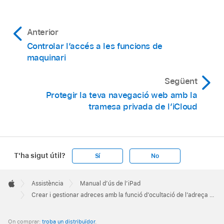
Anterior
Controlar l’accés a les funcions de
maquinari
Següent
Protegir la teva navegació web amb la
tramesa privada de l’iCloud
T'ha sigut útil?
Sí
No
Apple
Footer

Assistència
Manual d’ús de l’iPad
Apple
Crear i gestionar adreces amb la funció d’ocultació de l’adreça electrònica a la configuració de l’iPad
On comprar:
troba un distribuïdor
.