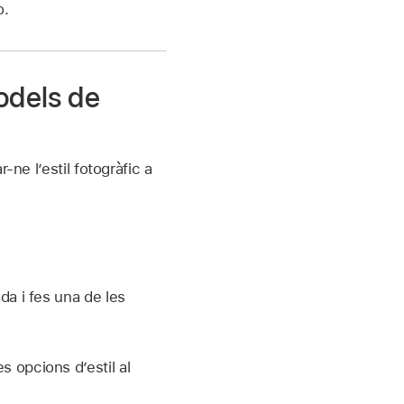
o.
models de
ne l’estil fotogràfic a
da i fes una de les
es opcions d’estil al