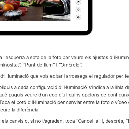
p a l’esquerra a sota de la foto per veure els ajustos d’il·lum
minositat”, “Punt de llum” i “Ombreig”.
d’il·luminació que vols editar i arrossega el regulador per f
pliquis a cada configuració d’il·luminació s’indica a la línia 
rquè puguis veure d’un cop d’ull quins opcions de configurac
oca el botó d’il·luminació per canviar entre la foto o vídeo e
veure la diferència.
els canvis o, si no t’agraden, toca “Cancel·la” i, després, “