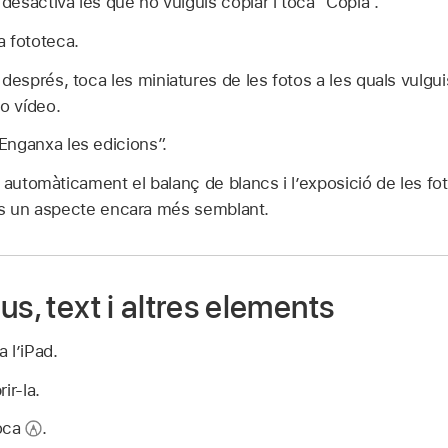
 desactiva les que no vulguis copiar i toca “Copia”.
a fototeca.
 després, toca les miniatures de les fotos a les quals vulgu
 o vídeo.
“Enganxa les edicions”.
 automàticament el balanç de blancs i l’exposició de les fot
guis un aspecte encara més semblant.
us, text i altres elements
a l’iPad.
ir-la.
toca
.