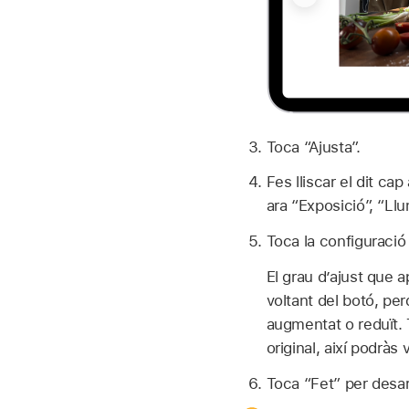
Toca “Ajusta”.
Fes lliscar el dit ca
ara “Exposició”, “Llu
Toca la configuració 
El grau d’ajust que a
voltant del botó, pe
augmentat o reduït. T
original, així podràs 
Toca “Fet” per desar 