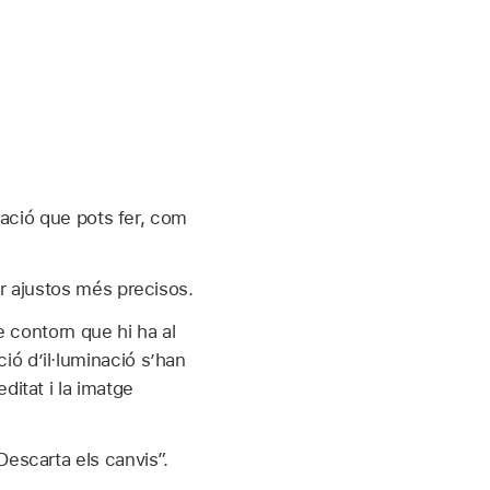
inació que pots fer, com
er ajustos més precisos.
de contorn que hi ha al
ió d’il·luminació s’han
ditat i la imatge
Descarta els canvis”.