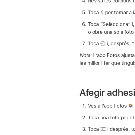
Revisa les edicions i
Toca
per tornar a l
Toca “Selecciona” i,
o obre una sola foto
Toca
i, després, 
Nota:
L’app Fotos ajusta
les millor i fer que tin
Afegir adhesi
Ves a l’app Fotos
Toca una foto per obr
Toca
i després, 