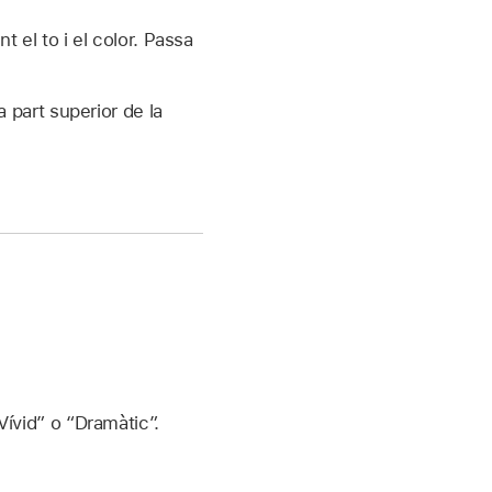
t el to i el color. Passa
a part superior de la
Vívid” o “Dramàtic”.