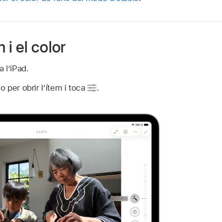
 i el color
a l’iPad.
o per obrir l’ítem i toca
.