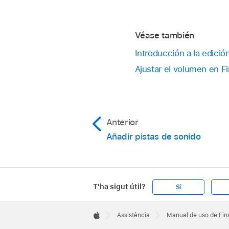
Abre un
proyecto
.
La primera vez que h
Toca
en la barra d
Véase también
Se mostrarán los cont
Toca
en los contro
controles en cualquie
Introducción a la edició
Ajustar el volumen en Fi
Anterior
Añadir pistas de sonido
T'ha sigut útil?
Sí
Apple
Footer

Assistència
Manual de uso de Fina
Apple