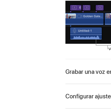
Grabar una voz e
Ve a la app Final Cut
Abre un
proyecto
.
Configurar ajuste
En la
línea de tiemp
Ve a la app Final Cut
Toca
en la barra d