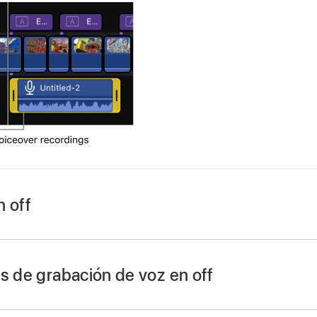
n off
 Pro para iPad.
s de grabación de voz en off
o
, coloca el
cursor de reproducción
donde quieras que empi
 Pro para iPad.
e herramientas (o pulsa Mayúsculas + V en un teclado con