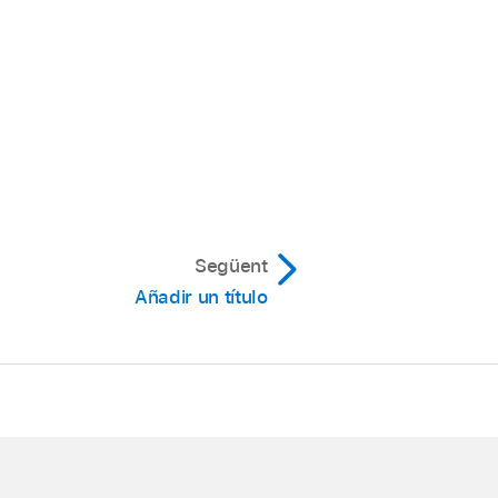
a al micrófono.
ectado o enlazado).
uperior para colocar los
Següent
Añadir un título