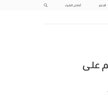
الدعم
أماكن الشراء
م على