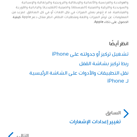
والهولندية والفرنسية والألمانية والإيطالية والنرويجية والبرتغالية والإسبانية
والسويدية والتركية والصينية (المبسطة) والصينية (التقليدية) واليابانية والكورية
والفيتنامية. قد لا تتوفر بعض الميزات في بكل اللغات أو في كل المناطق. لمزيد من
المعلومات عن توفُّر الميزات واللغة ومتطلبات النظام، انظر مقال دعم Apple
كيفية
الحصول على ذكاء Apple
.
انظر أيضًا
تشغيل تركيز أو جدولته على iPhone
ربط تركيز بشاشة القفل
نقل التطبيقات والأدوات على الشاشة الرئيسية
لـ iPhone
السابق
تغيير إعدادات الإشعارات
التالي