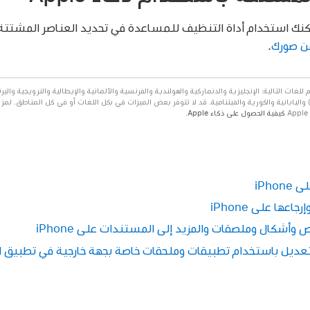
ام ذكاء Apple،* يمكنك استخدام أداة التنظيف للمساعدة في تحديد العناصر المشت
من صورك
.
 تجريبي مع دعم للغات التالية: الإنجليزية والدنماركية والهولندية والفرنسية والألمانية والإيطالية والنرويجية و
 واليابانية والكورية والفيتنامية. قد لا تتوفر بعض الميزات في بكل اللغات أو في كل المناطق. لمز
كيفية الحصول على ذكاء Apple
.
iPho
عها على iPhone
أشكال وملصقات والمزيد إلى المستندات على iPhone