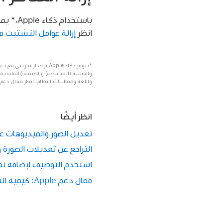
باستخد
انظر
إزالة عوامل التشتيت 
*يتوفر ذكاء Apple بإصدار
والصينية (المبسطة) والصينية (التقليدية)
واللغة ومتطلبات النظام، انظر مقال دعم Apple
انظر أيضًا
تعديل الصور والفيديوهات على ne
التراجع عن تعديلات الصورة وإرجا
استخدم التوصيف لإضافة نص و
مقال دعم Apple: كيفية التعديل باستخدام تطبيقات وملحقات خاصة بجهة خارجية في تطبيق الصور