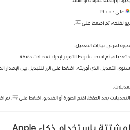
، أو إمالته عموديًا أو أفقيًا.
على iPhone.
يو لفتحه، ثم اضغط على
.
ورة لعرض خيارات التعديل.
د تعديله، ثم اسحب شريط التمرير لإجراء تعديلات دقيقة.
ى التعديل الذي أجريته. اضغط على الزر للتبديل بين الإصدار المع
عديلات.
التعديلات بعد الحفظ، افتح الصورة أو الفيديو، اضغط على
،
ثم اض
لمشتتة باستخدام ذكاء Apple