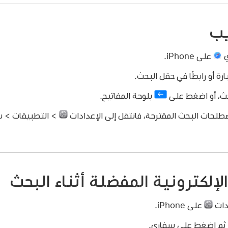
يب
ي
على iPhone.
ة أو رابطًا في حقل البحث.
حث، أو اضغط على
بلوحة المفاتيح.
طلحات البحث المقترحة، فانتقل إلى الإعدادات
> التطبيقات > س
لإلكترونية المفضلة أثناء البحث
دات
على iPhone.
ثم اضغط على سفاري.