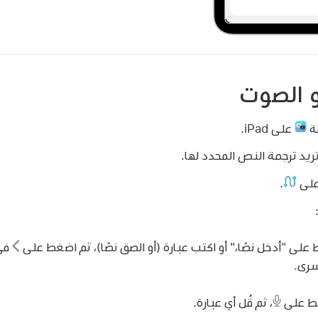
و الصوت
مة
على iPad.
يد ترجمة النص المحدد لها.
على
.
على "أدخل نصًا،" أو اكتب عبارة (أو الصق نصًا)، ثم اضغط على
في 
سرى.
ط على
،
ثم قُل أي عبارة.