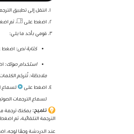
انتقل إلى تطبيق الترج
اضغط على
،
ثم اضغط
قومي بأحد ما يلي:
كتابة نص:
اضغط عل
استخدام صوتك:
اض
ملاحظة:
تُترجَم الكلمات
اضغط على
لسماع ال
لسماع الترجمات الصوتية
تلميح:
يمكنك ترجمة م
الترجمة التلقائية، ثم اضغ
عند الدردشة وجهًا لوجه، 