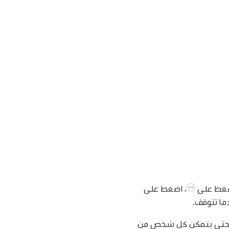
اضغط على
،
اضغط على
جه" حتى يتمكن كل شخص من