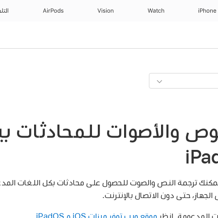
iPhone
Watch
Vision
AirPods
التل
وص والأصوات للمحادثات بي
مكنك ترجمة النص والصوت للحصول على محادثات بكل اللغات المدعو
الجهاز، حتى دون الاتصال بالإنترنت.
ات المدعومة. انظر
موقع ويب توفر ميزات iOS و iPadOS
.