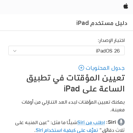
Apple‏
دليل مستخدم iPad
اختيار الإصدار:
جدول المحتويات
تعيين المؤقتات في تطبيق
الساعة على iPad
يمكنك تعيين المؤقتات لبدء العد التنازلي من أوقات
معينة.
Siri:
اطلب من Siri
شيئًا ما مثل:
"عين المنبه على
ثلاث دقائق."
تعرَّف على كيفية استخدام Siri
.