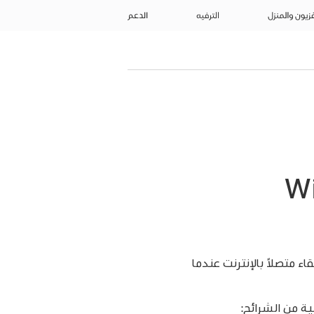
فزيون والمنزل
الترفيه
الدعم
لخلوية على iPad (طرز Wi-
 البقاء متصلاً بالإنترنت عندما