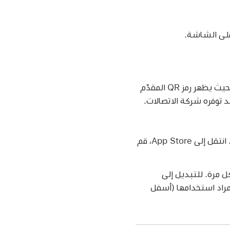
على الشاشة.
اضغط على أخرى، ثم أمسك iPad بحيث يظهر رمز QR المقدّم
يد توفره شركة الاتصالات.
بدلاً من ذلك، يمكنك تنشيط خطتك الخلوية من خلال تطبيق لشركة الاتصالات (إذا كان مدعومًا). انتقل إلى App Store، قم
كن يمكنك استخدام eSIM واحدة فقط في كل مرة. للتبديل إلى
باقة المراد استخدامها (أسفل