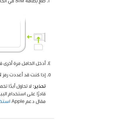
ضع بطاقة SIM في الحامل. الزاوية المشطوفة تحدد الاتجاه الصحيح.
أدخل الحامل مرة أخرى في الـ 
إذا كنت قد أعددت رمز PIN سابقًا على بطاقة SIM، فأدخل رمز PIN بحرص عند المطالبة به.
تحذير:
مقال دعم Apple
استخدام رمز PIN لبطا