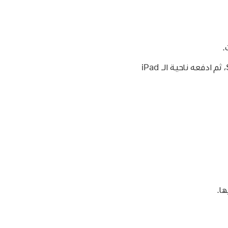
أدخل مشبك ورق أو أداة إخراج بطاقة SIM (غير مرفقة) في الثقب الصغير لحامل بطاقة SIM، ثم ادفعه ناحية الـ iPad