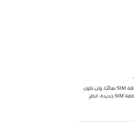
لا تحاول أبدًا تخمين رمز PIN لبطاقة SIM. قد يؤدي التخمين غير الصحيح إلى قفل بطاقة SIM نهائيًا، ولن تكون
قادرًا على استخدام البيانات الخلوية من خلال شركة الاتصالات الخاصة بك حتى تحصل على بطاقة SIM جديدة. انظر