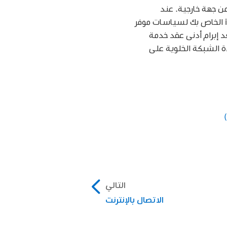
ونية أو شريحة من جهة خارجية. عند
استخدام الخدمات الخلوية عبر شبكات CDMA، تحتاج إلى شريحة من جهة خارجية. يخضع الـ iPad الخاص بك لسياسات موفر
د إبرام أدنى عقد خدمة
ة الشبكة الخلوية على
التالي
الاتصال بالإنترنت