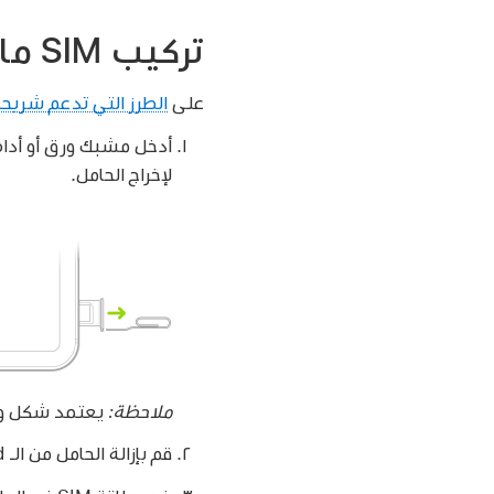
تركيب SIM مادية
على
الطرز التي تدعم شريح
لإخراج الحامل.
ملاحظة:
يعتمد شكل واتجاه درج بطاقة SIM على 
قم بإزالة الحامل من الـ iPad.