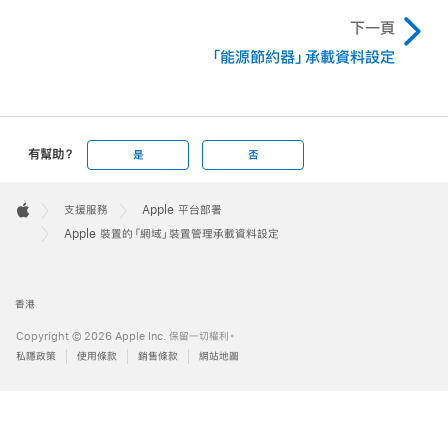
下一頁
「能源節約器」承載資料設定
有幫助？
是
否
Apple
Footer

支援服務
Apple 平台部署
Apple
Apple 裝置的「網域」裝置管理承載資料設定
香港
Copyright © 2026 Apple Inc. 保留一切權利。
私隱政策
使用條款
銷售條款
網站地圖