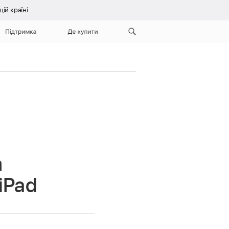
й країні.
Підтримка
Де купити
а
iPad